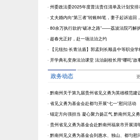
·
州委政法委2025年度普法责任清单及计划安排
·
丈夫婚内向“第三者”转账86笔，妻子起诉追回
波法院这样判！
·
80余万执行款的“破冰之路”——荔波法院巧解
难题
·
趁春光正好，赴一场法治之约
·
【元纽扣·长青法盾】郭孟到长顺县中等职业学
开学第一课
·
开学典礼变身法治课堂 法治副校长用“哪吒”故
锁成长法治密码
政务动态
·
黔南州关于第九届贵州省见义勇为英雄模范建
选的公示
·
省见义勇为基金会赴都匀开展“七一”慰问活动
·
锚定方向强担当 凝心聚力扬正气 黔南州见义
金会第三届理事会第五次会议在都匀召开
·
贵州省见义勇为基金会赴黔南州福泉市开展清
前走访慰问活动
·
黔南州见义勇为基金会到惠水、独山、都匀慰