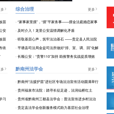
更多
综合治理
更多
族苗
·
“家事家里摆”，“摆”平家务事——摆金法庭婚恋家事
公安
纠纷多元化解工作法
·
及时介入！龙里公安温情调解化矛盾
族苗
·
听取基层心声，筑牢法治基石 ——贵定县人民法院
布依
开展人大代表走访联络工作
·
平塘县司法局金盆司法所做好“排、宣、调、回”化解
”
矛盾纠纷
·
长顺公安：“贵警110”加持 助推警务实战提质增效
更多
黔南州法学会
更多
·
黔南州“法援护苗”进社区专场法治宣传活动圆满举行
·
贵州福泉市法院：踏寻长征足迹，法润仙桥红土
学习
·
贵州省黔南州三都县法学会：普法宣传进乡村法治
现代化
护航暖民心
·
贵定县法学会创新服务模式助力基层社会治理