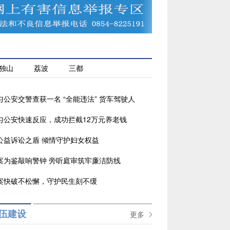
独山
荔波
三都
匀公安交警查获一名 “全能违法” 货车驾驶人
匀公安快速反应，成功拦截12万元养老钱
公益诉讼之盾 倾情守护妇女权益
案为鉴敲响警钟 旁听庭审筑牢廉洁防线
案快破不松懈，守护民生刻不缓
伍建设
更多