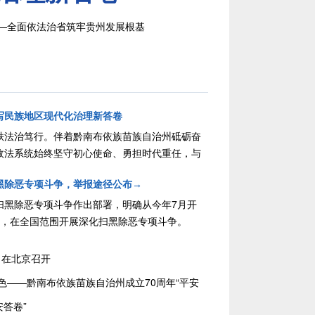
——全面依法治省筑牢贵州发展根基
写民族地区现代化治理新答卷
秩法治笃行。伴着黔南布依族苗族自治州砥砺奋
政法系统始终坚守初心使命、勇担时代重任，与
向、与人民同心。
黑除恶专项斗争，举报途径公布→
扫黑除恶专项斗争作出部署，明确从今年7月开
间，在全国范围开展深化扫黑除恶专项斗争。
月在北京召开
底色——黔南布依族苗族自治州成立70周年“平安
安答卷”