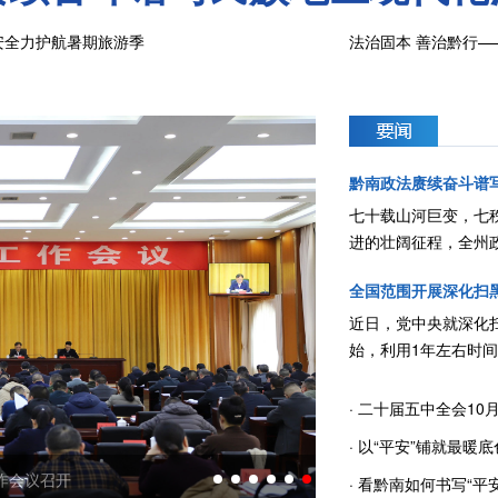
安全力护航暑期旅游季
法治固本 善治黔行
黔南政法赓续奋斗谱
七十载山河巨变，七
进的壮阔征程，全州
时代同频、与大局同
全国范围开展深化扫
近日，党中央就深化
始，利用1年左右时
·
二十届五中全会10
·
以“平安”铺就最暖
作会议召开
黔南”建设综述
·
看黔南如何书写“平