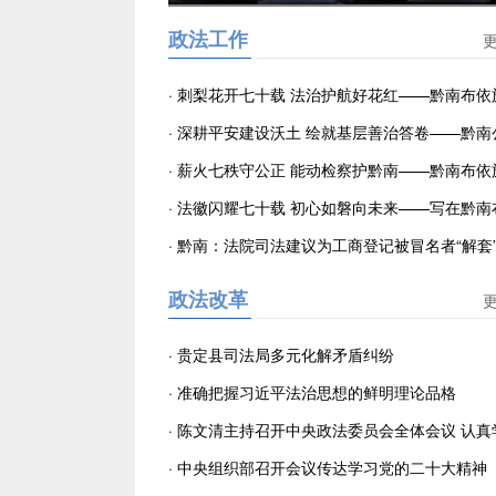
政法工作
·
刺梨花开七十载 法治护航好花红——黔南布依
族自治州建州70周年法治建设发展观察
·
深耕平安建设沃土 绘就基层善治答卷——黔南
以实干作答致敬建州70周年平安征程
·
薪火七秩守公正 能动检察护黔南——黔南布依
族自治州成立70周年检察工作综述
·
法徽闪耀七十载 初心如磐向未来——写在黔南
族苗族自治州成立70周年之际
·
黔南：法院司法建议为工商登记被冒名者“解套
政法改革
·
贵定县司法局多元化解矛盾纠纷
·
准确把握习近平法治思想的鲜明理论品格
·
陈文清主持召开中央政法委员会全体会议 认真
宣传贯彻党的二十大精神 为全面建设社会主义
·
中央组织部召开会议传达学习党的二十大精神