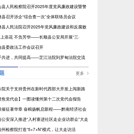
山县人民检察院召开2025年度党风廉政建设暨警
育工作会议
塘县召开涉企“综合查一次”全体联络员会议
塘县人民法院召开2025年党风廉政建设和反腐败
会议
警”上添花 不负芳华——长顺县公安局开展“三·
国际劳动妇女节庆祝活动
甸县委政法工作会议召开
手共进，共同提高——芷江法院到罗甸法院交流
题
更多
务院关于支持贵州在新时代西部大开发上闯新路
见
聚焦党代会】一图读懂州第十二次党代会报告
鼓催征著华章 奋楫扬帆启新程——黔南经济社会
五年回眸
南公安深入推进“入村寨进社区走企业访群众”大走
动
南州检察院打造“5+7+N”模式，让大走访活