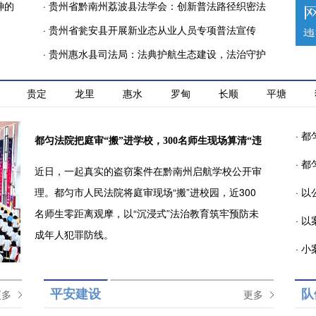
神的
·
贵州省黔南州荔波县法学会：创新普法路径织密法
宣网络
·
贵州省瓮安县开展新业态从业人员专项普法宣传
·
贵州惠水县司法局：法典护航生态建设，法治守护
秀美惠水
贵定
龙里
惠水
罗甸
长顺
平塘
·
都
都匀法院把庭审“搬”进学校，300名师生现场算清“违
·
都
近日，一起真实的盗窃案件在黔南州启航学校公开审
法成本账”
理。都匀市人民法院将庭审现场“搬”进校园，近300
·
以
名师生零距离观摩，以“沉浸式”法治教育筑牢预防未
·
以
成年人犯罪防线。
·
小
更多
平安建设
更多
队