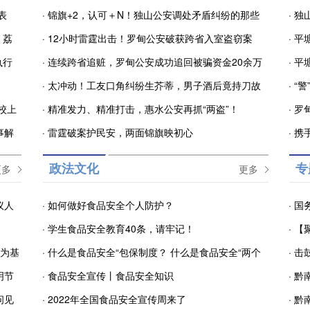
表
·
锦旗+2，认可＋N！独山公安调处矛盾纠纷的那些
·
独
，荔
事儿
·
12小时雷霆出击！罗甸公安破获跨省入室盗窃案
示教
·
平
执行
·
连续跨省追赃，罗甸公安成功追回被骗资金20余万
·
平
·
太冲动！工友口角纠纷生芥蒂，男子酒后竟持刀故
工作
·
“
校上
意伤人……
·
精准发力、精准打击，惠水公安再抓“两盗”！
八”
·
罗
事解
·
雷霆破案护民安，两面锦旗映初心
·
携
座谈
更多
政法文化
更多
专
议人
·
如何做好食品安全个人防护？
·
国
·
学生食品安全教育40条，请牢记！
的意
·
【
勇为基
·
什么是食品安全“包保制度？ 什么是食品安全“两个
·
击
明节
责任”？
·
食品安全宣传丨食品安全知识
发展
·
黔
问见
·
2022年全国食品安全宣传周来了
访活
·
黔