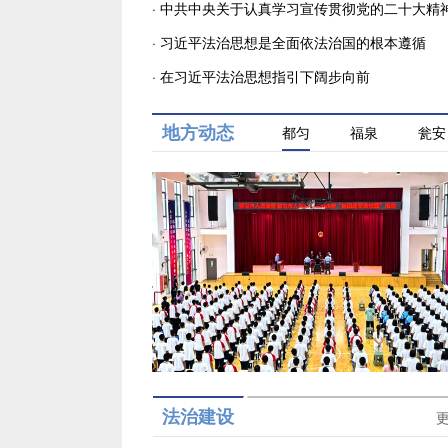
国家贡献政法力量
·
中共中央关于认真学习宣传贯彻党的二十大精
决定
·
习近平法治思想是全面依法治国的根本遵循
·
在习近平法治思想指引下阔步向前
都匀
福泉
瓮安
地方动态
法治建设